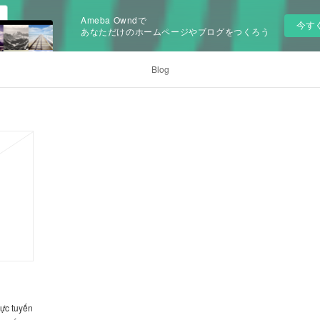
Ameba Owndで
今す
あなただけのホームページやブログをつくろう
Blog
rực tuyến